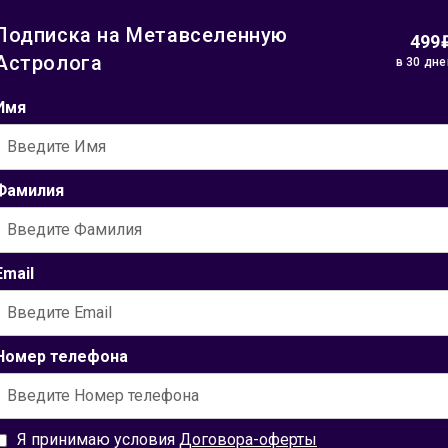
Подписка на Метавселенную
499
Астролога
в
30
дне
Имя
Фамилия
Email
Номер телефона
Я принимаю условия
Договора-оферты