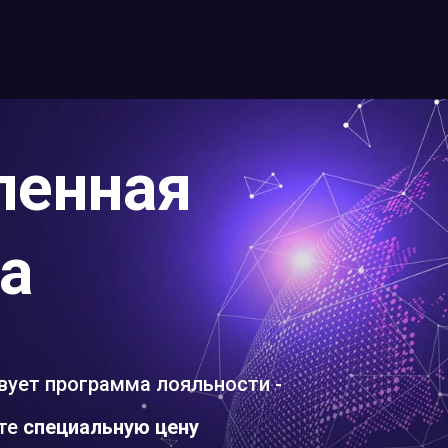
ленная
а
вует программа лояльности -
ите
специальную цену