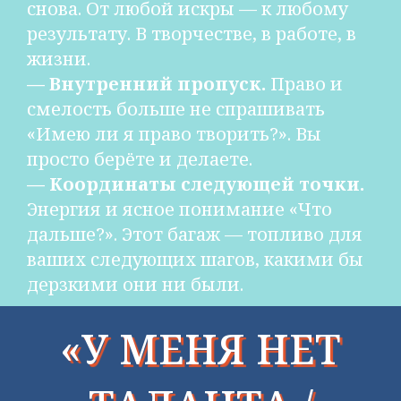
снова. От любой искры — к любому
результату. В творчестве, в работе, в
жизни.
— Внутренний пропуск.
Право и
смелость больше не спрашивать
«Имею ли я право творить?». Вы
просто берёте и делаете.
— Координаты следующей точки.
Энергия и ясное понимание «Что
дальше?». Этот багаж — топливо для
ваших следующих шагов, какими бы
дерзкими они ни были.
«У МЕНЯ НЕТ